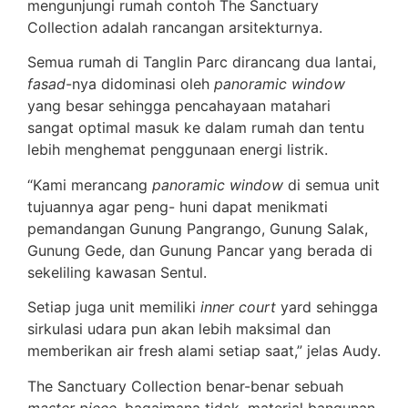
mengunjungi rumah contoh The Sanctuary
Collection adalah rancangan arsitekturnya.
Semua rumah di Tanglin Parc dirancang dua lantai,
fasad
-nya didominasi oleh
panoramic window
yang besar sehingga pencahayaan matahari
sangat optimal masuk ke dalam rumah dan tentu
lebih menghemat penggunaan energi listrik.
“Kami merancang
panoramic window
di semua unit
tujuannya agar peng- huni dapat menikmati
pemandangan Gunung Pangrango, Gunung Salak,
Gunung Gede, dan Gunung Pancar yang berada di
sekeliling kawasan Sentul.
Setiap juga unit memiliki
inner court
yard sehingga
sirkulasi udara pun akan lebih maksimal dan
memberikan air fresh alami setiap saat,” jelas Audy.
The Sanctuary Collection benar-benar sebuah
master piece
, bagaimana tidak, material bangunan