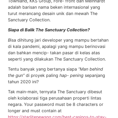
Townland, KKS Group, Fore- front dan Meinhardt
adalah barisan nama beken internasional yang
turut merancang desain unik dan mewah The
Sanctuary Collection.
Siapa di Balik The Sanctuary Collection?
B
isa dihitung jari developer yang mampu bertahan
di kala pandemi, apalagi yang mampu berinovasi
dan bahkan mencip- takan pasar di kelas atas
seperti yang dilakukan The Sanctuary Collection.
Tentu banyak yang bertanya siapa
“Man behind
the gun”
di proyek paling
hap- pening
sepanjang
tahun 2020 ini?
Tak main-main, ternyata The Sanctuary dibesut
oleh kolaborasi tiga perusahaan properti lintas
negara. Your password must be 8 characters or
longer and must contain at
https://starlitenewsng.com/best-casinos-to-stay-